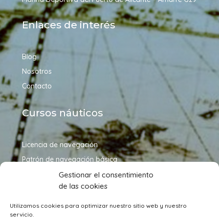
Enlaces de interés
Blog
Nosotros
Contacto
Cursos náuticos
Licencia de navegación
Patrón de navegación básica
Patrón de embarcaciones de recreo
Gestionar el consentimiento
de las cookies
Patrón de yate
Capitán de yate
Utilizamos cookies para optimizar nuestro sitio web y nuestro
servicio.