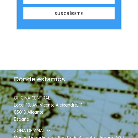
SUSCRÍBETE
Dónde estamos
OFICINA CENTRAL:
Local 10, Av. Vicente Aleixandre, 11
03010 Alicante
Españ
a
ZONA DE AMARRE:
Marina Deportiva del Puerto de Alicante – Amarre G29