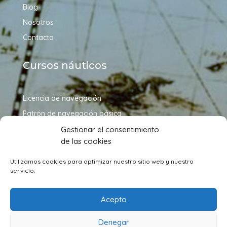
Blog
Nosotros
Contacto
Cursos náuticos
Licencia de navegación
Patrón de navegación básica
Patrón de embarcaciones de recreo
Gestionar el consentimiento
de las cookies
Patrón de yate
Capitán de yate
Utilizamos cookies para optimizar nuestro sitio web y nuestro
servicio.
Síguenos en redes sociales
Acepto
Denegar