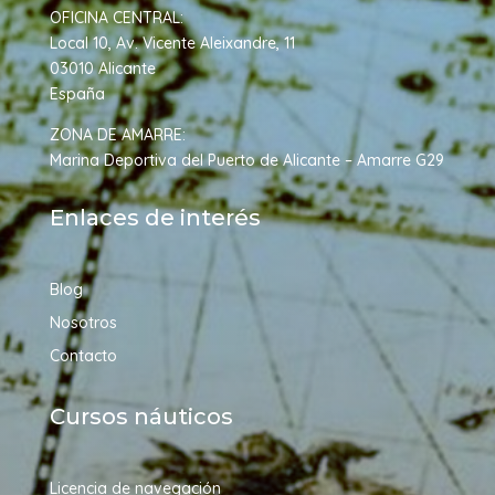
OFICINA CENTRAL:
Local 10, Av. Vicente Aleixandre, 11
03010 Alicante
Españ
a
ZONA DE AMARRE:
Marina Deportiva del Puerto de Alicante – Amarre G29
Enlaces de interés
Blog
Nosotros
Contacto
Cursos náuticos
Licencia de navegación