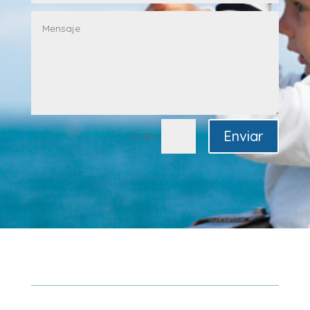
Enviar
=
1 + 8