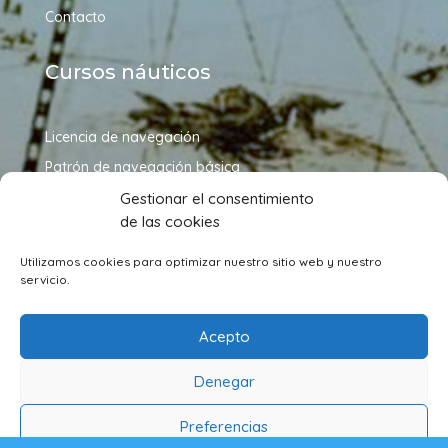
Contacto
Cursos náuticos
Licencia de navegación
Patrón de navegación básica
Patrón de embarcaciones de recreo
Gestionar el consentimiento
de las cookies
Patrón de yate
Capitán de yate
Utilizamos cookies para optimizar nuestro sitio web y nuestro
servicio.
Síguenos en redes sociales
Acepto
Denegar
Preferencias