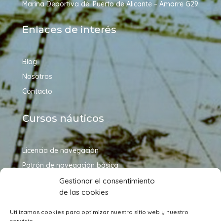
Marina Deportiva del Puerto de Alicante – Amarre G29
Enlaces de interés
Blog
Nosotros
Contacto
Cursos náuticos
Licencia de navegación
Patrón de navegación básica
Patrón de embarcaciones de recreo
Gestionar el consentimiento
de las cookies
Patrón de yate
Capitán de yate
Utilizamos cookies para optimizar nuestro sitio web y nuestro
servicio.