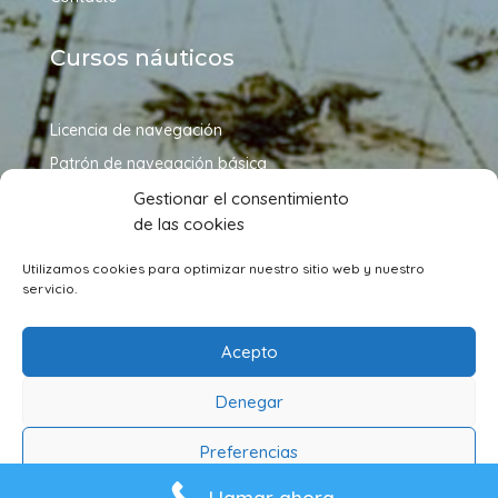
Cursos náuticos
Licencia de navegación
Patrón de navegación básica
Patrón de embarcaciones de recreo
Gestionar el consentimiento
de las cookies
Patrón de yate
Capitán de yate
Utilizamos cookies para optimizar nuestro sitio web y nuestro
servicio.
Síguenos en redes sociales
Acepto
Denegar
Preferencias
Nota legal
Cookies
|
© Diseñado y maquetado por
p
a
Llamar ahora