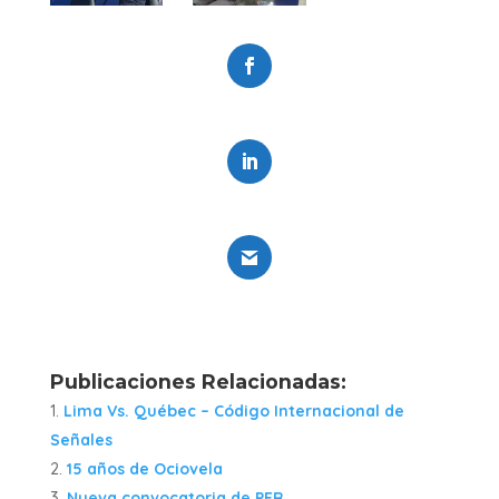
Fhttps://www.facebook.com/ociovelaacebook
0
https://www.linkedin.com/company/ociovela
0
Gmail
0
Publicaciones Relacionadas:
Lima Vs. Québec – Código Internacional de
Señales
15 años de Ociovela
Nueva convocatoria de PER